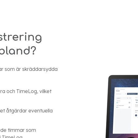
strering
ibland?
gar som är skräddarsydda
ira och TimeLog, vilket
et åtgärdar eventuella
r de timmar som
i TimeLog.