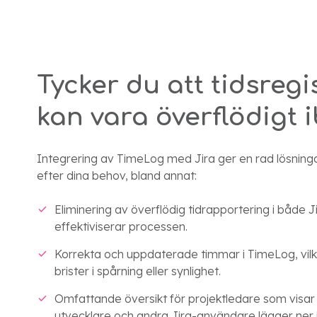
Tycker du att tidsregi
kan vara överflödigt 
Integrering av TimeLog med Jira ger en rad lösnin
efter dina behov, bland annat:
Eliminering av överflödig tidrapportering i både J
effektiviserar processen.
Korrekta och uppdaterade timmar i TimeLog, vilk
brister i spårning eller synlighet.
Omfattande översikt för projektledare som visa
utvecklare och andra Jira-användare lägger ner 