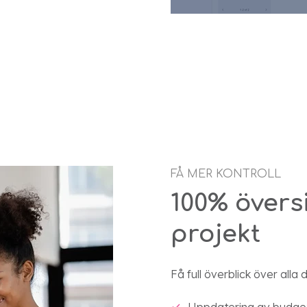
FÅ MER KONTROLL
100% översi
projekt
Få full överblick över alla
Uppdatering av budge