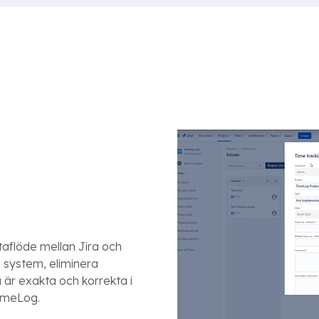
taflöde mellan Jira och
ka system, eliminera
 är exakta och korrekta i
TimeLog.