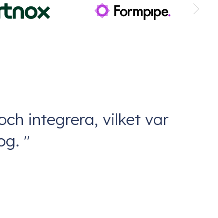
ch integrera, vilket var
og. "