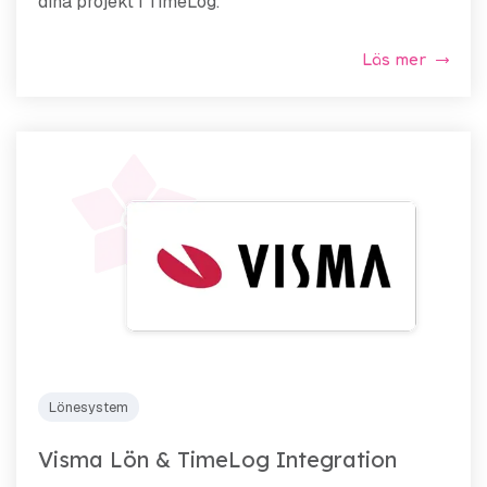
dina projekt i TimeLog.
Läs mer
Lönesystem
Visma Lön & TimeLog Integration