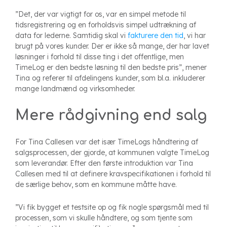
”Det, der var vigtigt for os, var en simpel metode til
tidsregistrering og en forholdsvis simpel udtrækning af
data for lederne. Samtidig skal vi
fakturere den tid
, vi har
brugt på vores kunder. Der er ikke så mange, der har lavet
løsninger i forhold til disse ting i det offentlige, men
TimeLog er den bedste løsning til den bedste pris”, mener
Tina og referer til afdelingens kunder, som bl.a. inkluderer
mange landmænd og virksomheder.
Mere rådgivning end salg
For Tina Callesen var det især TimeLogs håndtering af
salgsprocessen, der gjorde, at kommunen valgte TimeLog
som leverandør. Efter den første introduktion var Tina
Callesen med til at definere kravspecifikationen i forhold til
de særlige behov, som en kommune måtte have.
”Vi fik bygget et testsite op og fik nogle spørgsmål med til
processen, som vi skulle håndtere, og som tjente som