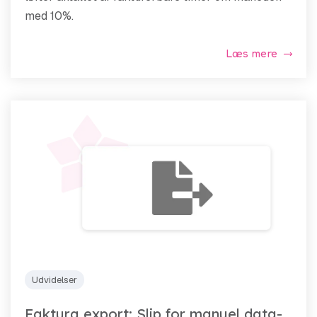
med 10%.
Læs mere
Udvidelser
Faktura export: Slip for manuel data-