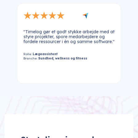
at
"Timelog-systemet giver en bred vifte af
anvendelsesmuligheder ... Jeg kan varmt anbefale
."
det til alle, der sælger fakturerbare timer og
ønsker at gøre det effektivt."
Ebbe S.
Rolle:
Lokal økonomidirektør
Branche:
Computer software