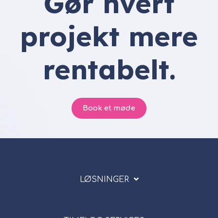
Gør hvert
projekt mere
rentabelt.
Book et møde
LØSNINGER