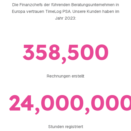
Partnerintegrationen
Die Finanzchefs der führenden Beratungsunternehmen in
von TimeLog PSA
in der TimeLog-
Europa vertrauen TimeLog PSA. Unsere Kunden haben im
anzeigen
Familie.
Jahr 2023:
358,500
Rechnungen erstellt
24,000,00
Stunden registriert