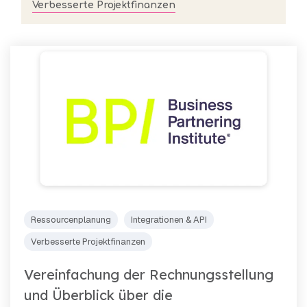
Add on.
Partnerintegrationen
Verbesserte Projektfinanzen
von TimeLog PSA
in der TimeLog-
anzeigen
Familie.
Ressourcenplanung
Integrationen & API
Verbesserte Projektfinanzen
Vereinfachung der Rechnungsstellung
und Überblick über die