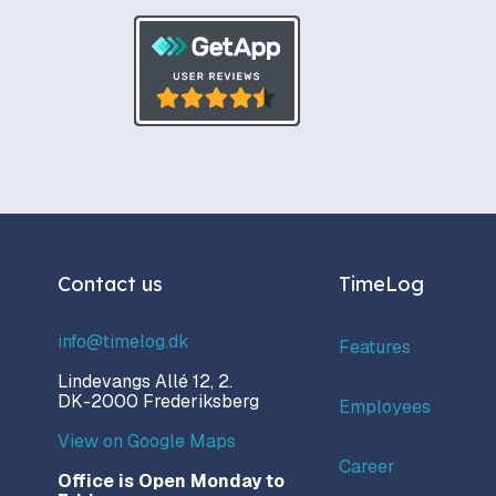
Contact us
TimeLog
info@timelog.dk
Features
Lindevangs Allé 12, 2.
DK-2000 Frederiksberg
Employees
View on Google Maps
Career
Office is Open Monday to