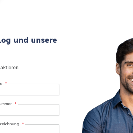
Log und unsere
aktieren.
e
*
nummer
*
zeichnung
*