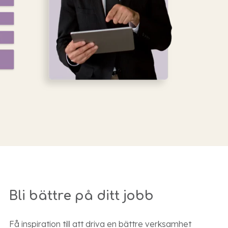
 för att skydda dina uppgifter och ge
er för TimeLog PSA
Bli bättre på ditt jobb
Få inspiration till att driva en bättre verksamhet