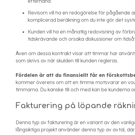
efterhand.
Revisorn vill ha en redogörelse för pågående ar
komplicerad beräkning om du inte gör det syst
Kunden vill ha en månatlig redovisning av förbr
tidskrävande och orsaka diskussioner om tids
Även om dessa kontrakt visar att timmar har använts,
som skrivs av när skulden till kunden regleras.
Fördelen är att du finansiellt får en förskottsb
kommer överens om att en timme motsvarar en vouche
timmarna. Du kanske till och med kan be kunderna om
Fakturering på löpande räkn
Denna typ av fakturering är en variant av den vanliga
långsiktiga projekt använder denna typ av avtal, där