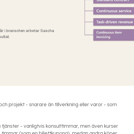
Läs mer om hur vi arbetar
chevron_right
arrow_forward
Se alla funktion
Se alla cases nu
maximal säkerhet.
år i branschen arbetar Sascha
ultat.
ch projekt - snarare än tillverkning eller varor - som
 tjänster - vanligtvis konsulttimmar, men även kurser
da timmar (som en biljettkupong), medan andra köper