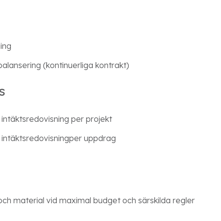
ing
alansering (kontinuerliga kontrakt)
s
intäktsredovisning per projekt
 intäktsredovisningper uppdrag
)
d och material vid maximal budget och särskilda regler