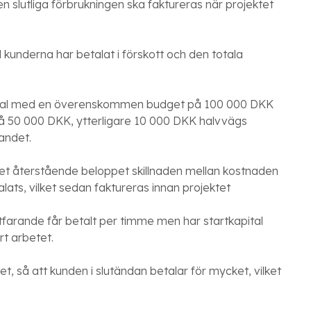
 slutliga förbrukningen ska faktureras när projektet
 kunderna har betalat i förskott och den totala
erial med en överenskommen budget på 100 000 DKK
på 50 000 DKK, ytterligare 10 000 DKK halvvägs
andet.
det återstående beloppet skillnaden mellan kostnaden
ats, vilket sedan faktureras innan projektet
tfarande får betalt per timme men har startkapital
rt arbetet.
et, så att kunden i slutändan betalar för mycket, vilket