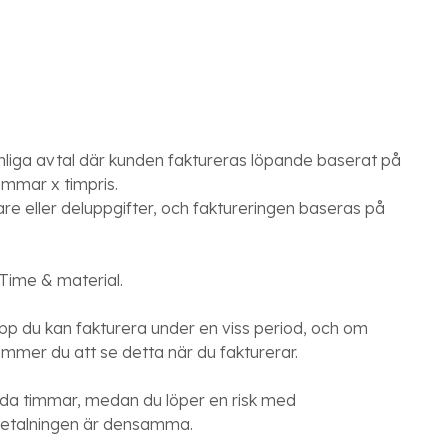
liga avtal där kunden faktureras löpande baserat på
timmar x timpris.
are eller deluppgifter, och faktureringen baseras på
 Time & material.
pp du kan fakturera under en viss period, och om
ommer du att se detta när du fakturerar.
agda timmar, medan du löper en risk med
tt betalningen är densamma.