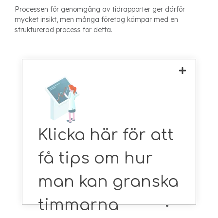
Processen för genomgång av tidrapporter ger därför
mycket insikt, men många företag kämpar med en
strukturerad process för detta.
Använd TimeLog-rapporten
Klicka här för att
Allokerad/Registrerad tid. Den visar
hur mycket tid som är respektive
få tips om hur
tilldelad
man kan granska
registrerad och
timmarna
spenderad