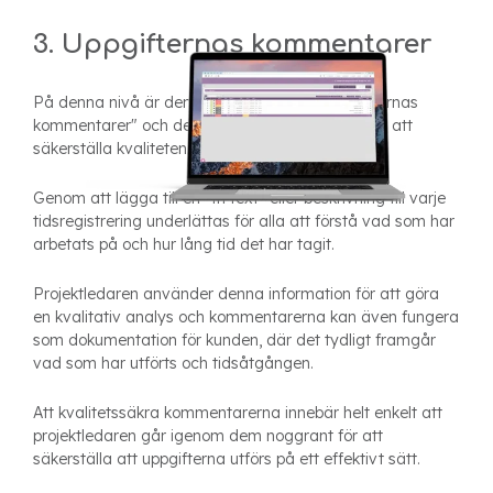
per anställd och/eller uppgift.
3. Uppgifternas kommentarer
På denna nivå är den tredje processen "uppgifternas
kommentarer" och det är projektledarens ansvar att
säkerställa kvaliteten på kommentarerna.
Genom att lägga till en "fri text" eller beskrivning till varje
tidsregistrering underlättas för alla att förstå vad som har
arbetats på och hur lång tid det har tagit.
Projektledaren använder denna information för att göra
en kvalitativ analys och kommentarerna kan även fungera
som dokumentation för kunden, där det tydligt framgår
vad som har utförts och tidsåtgången.
Att kvalitetssäkra kommentarerna innebär helt enkelt att
projektledaren går igenom dem noggrant för att
säkerställa att uppgifterna utförs på ett effektivt sätt.