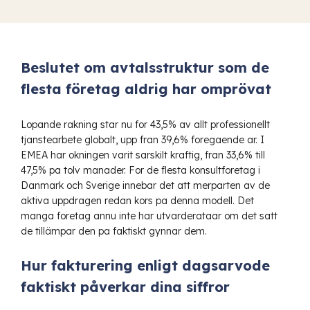
Beslutet om avtalsstruktur som de
flesta företag aldrig har omprövat
Lopande rakning
star nu for 43,5% av allt professionellt
tjanstearbete globalt, upp fran 39,6% foregaende ar. I
EMEA har okningen varit sarskilt kraftig, fran 33,6% till
47,5% pa tolv manader. For de flesta konsultforetag i
Danmark och Sverige innebar det att merparten av de
aktiva uppdragen redan kors pa denna modell. Det
manga foretag annu inte har utvarderataar om det satt
de tillämpar den pa faktiskt gynnar dem.
Hur fakturering enligt dagsarvode
faktiskt påverkar dina siffror