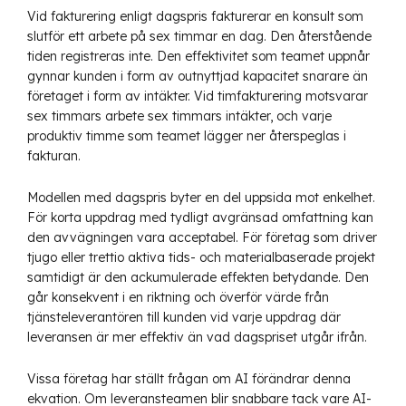
Vid fakturering enligt dagspris fakturerar en konsult som
slutför ett arbete på sex timmar en dag. Den återstående
tiden registreras inte. Den effektivitet som teamet uppnår
gynnar kunden i form av outnyttjad kapacitet snarare än
företaget i form av intäkter. Vid timfakturering motsvarar
sex timmars arbete sex timmars intäkter, och varje
produktiv timme som teamet lägger ner återspeglas i
fakturan.
Modellen med dagspris byter en del uppsida mot enkelhet.
För korta uppdrag med tydligt avgränsad omfattning kan
den avvägningen vara acceptabel. För företag som driver
tjugo eller trettio aktiva tids- och materialbaserade projekt
samtidigt är den ackumulerade effekten betydande. Den
går konsekvent i en riktning och överför värde från
tjänsteleverantören till kunden vid varje uppdrag där
leveransen är mer effektiv än vad dagspriset utgår ifrån.
Vissa företag har ställt frågan om AI förändrar denna
ekvation. Om leveransteamen blir snabbare tack vare AI-