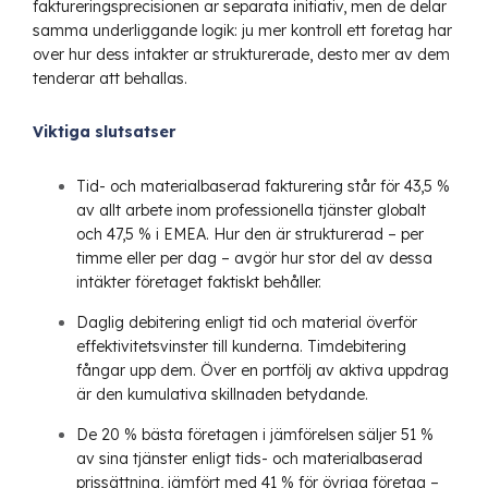
faktureringsprecisionen ar separata initiativ, men de delar
samma underliggande logik: ju mer kontroll ett foretag har
over hur dess intakter ar strukturerade, desto mer av dem
tenderar att behallas.
Viktiga slutsatser
Tid- och materialbaserad fakturering står för 43,5 %
av allt arbete inom professionella tjänster globalt
och 47,5 % i EMEA. Hur den är strukturerad – per
timme eller per dag – avgör hur stor del av dessa
intäkter företaget faktiskt behåller.
Daglig debitering enligt tid och material överför
effektivitetsvinster till kunderna. Timdebitering
fångar upp dem. Över en portfölj av aktiva uppdrag
är den kumulativa skillnaden betydande.
De 20 % bästa företagen i jämförelsen säljer 51 %
av sina tjänster enligt tids- och materialbaserad
prissättning, jämfört med 41 % för övriga företag –