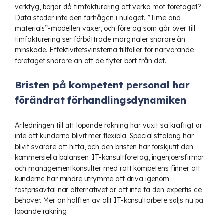
verktyg, börjar då timfakturering att verka mot företaget?
Data stöder inte den farhågan i nuläget. ”Time and
materials”-modellen växer, och företag som går över till
timfakturering ser förbättrade marginaler snarare än
minskade. Effektivitetsvinsterna tillfaller för närvarande
företaget snarare än att de flyter bort från det.
Bristen på kompetent personal har
förändrat förhandlingsdynamiken
Anledningen till att lopande rakning har vuxit sa kraftigt ar
inte att kunderna blivit mer flexibla. Specialisttalang har
blivit svarare att hitta, och den bristen har forskjutit den
kommersiella balansen. IT-konsultforetag, ingenjoersfirmor
och managementkonsulter med ratt kompetens finner att
kunderna har mindre utrymme att driva igenom
fastprisavtal nar alternativet ar att inte fa den expertis de
behover. Mer an halften av allt IT-konsultarbete saljs nu pa
lopande rakning.