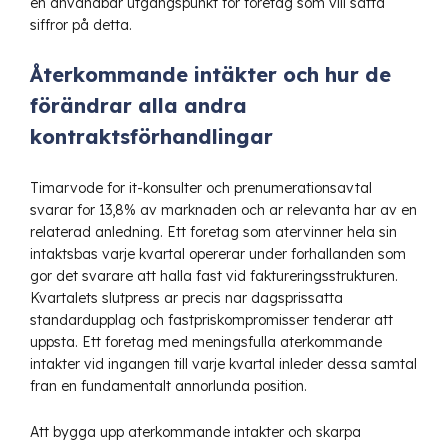
en användbar utgångspunkt för företag som vill sätta
siffror på detta.
Återkommande intäkter och hur de
förändrar alla andra
kontraktsförhandlingar
Timarvode for it-konsulter
och prenumerationsavtal
svarar for 13,8% av marknaden och ar relevanta har av en
relaterad anledning. Ett foretag som atervinner hela sin
intaktsbas varje kvartal opererar under forhallanden som
gor det svarare att halla fast vid faktureringsstrukturen.
Kvartalets slutpress ar precis nar dagsprissatta
standardupplag och fastpriskompromisser tenderar att
uppsta. Ett foretag med meningsfulla aterkommande
intakter vid ingangen till varje kvartal inleder dessa samtal
fran en fundamentalt annorlunda position.
Att bygga upp aterkommande intakter och skarpa