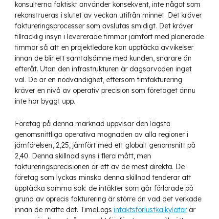
konsulterna faktiskt använder konsekvent, inte något som
rekonstrueras i slutet av veckan utifrån minnet. Det kräver
faktureringsprocesser som avslutas smidigt. Det kräver
tillräcklig insyn i levererade timmar jämfört med planerade
timmar så att en projektledare kan upptäcka avvikelser
innan de blir ett samtalsämne med kunden, snarare än
efteråt. Utan den infrastrukturen är dagsarvoden inget
val. De är en nödvändighet, eftersom timfakturering
kräver en nivå av operativ precision som företaget ännu
inte har byggt upp.
Företag på denna marknad uppvisar den lägsta
genomsnittliga operativa mognaden av alla regioner i
jämförelsen, 2,25, jämfört med ett globalt genomsnitt på
2,40. Denna skillnad syns i flera mått, men
faktureringsprecisionen är ett av de mest direkta. De
företag som lyckas minska denna skillnad tenderar att
upptäcka samma sak: de intäkter som går förlorade på
grund av oprecis fakturering är större än vad det verkade
innan de mätte det. TimeLogs
intäktsförlustkalkylator
är