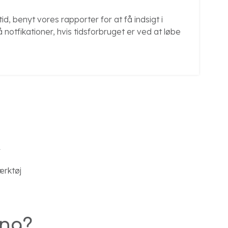
id, benyt vores rapporter for at få indsigt i
otfikationer, hvis tidsforbruget er ved at løbe
r
ærktøj
ing?