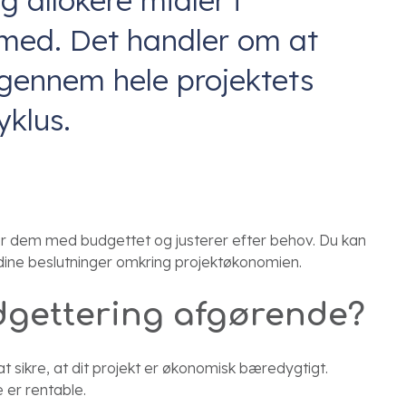
g allokere midler i
med. Det handler om at
gennem hele projektets
yklus.
ner dem med budgettet og justerer efter behov. Du kan
dine beslutninger omkring projektøkonomien.
dgettering afgørende?
t sikre, at dit projekt er økonomisk bæredygtigt.
e er rentable.