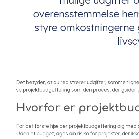
mulige udgifter o
overensstemmelse her
styre omkostningerne 
livsc
Det betyder, at du registrerer udgifter, sammenlig
se projektbudgettering som den proces, der guider 
Hvorfor er projektbu
For det første hjælper projektbudgettering dig med a
Uden et budget, øges din risiko for projekter, der ikk