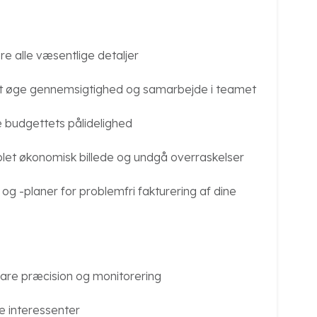
ere alle væsentlige detaljer
 at øge gennemsigtighed og samarbejde i teamet
e budgettets pålidelighed
mplet økonomisk billede og undgå overraskelser
g -planer for problemfri fakturering af dine
are præcision og monitorering
 interessenter