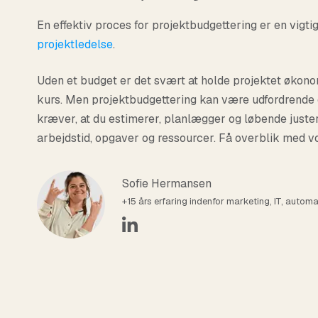
handshake
Partner
En effektiv proces for projektbudgettering er en vigt
Skab endnu mere værdi for både dine o
projektledelse
.
TimeLog-partner.
Uden et budget er det svært at holde projektet økonom
kurs.
Men projektbudgettering kan være udfordrende 
kræver, at du estimerer, planlægger og løbende juste
arbejdstid, opgaver og ressourcer. Få overblik med vo
Sofie Hermansen
+15 års erfaring indenfor marketing, IT, automat