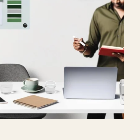
er i TimeLog PSA