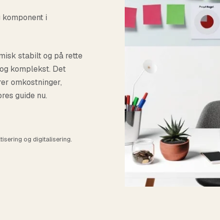
arrow_forward
Se alle cases nu
chevron_right
Se alle funktion
ig komponent i
g vores kunder som
isk stabilt og på rette
og komplekst. Det
rer omkostninger,
res guide nu.
isering og digitalisering.