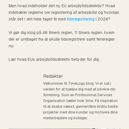
leaderboard
Hvordan er det at
Ledelse og
Men hvad indeholder det ny EU arbejdstidsdirektiv? Hvad
og rentable.
lønadministration.
hjælper og inspirerer
bruge vores
projektets økonomi.
med flere BI-
plads - til en nedsat
management
arbejde hos TimeLog
indebærer reglerne om registrering af arbejdstid og hvordan
dig.
integrationer og API.
løsninger.
pris.
bolt
security
Skab en
og hvilke åbne
Hurtigere
Sikkerhed og
står det i det hele taget til med
tidsregistrering
i 2024?
groups
extension
checkbook
præstationsdrevet
stillinger har vi for
Udvidelser
fakturering
GDPR
Personale og løn
query_stats
hub
Ressourceplanlægning
Registrér tid via
kultur med stærke
tiden? Få svaret lige
Rapportering i
Giv revisorer og HR
Sådan reducerer
Få mere at vide om,
Vi gør dig klog på 48 timers reglen, 11 timers reglen, hvem
Bemand projekter, øg
Outlook, brug
rapporteringsfunktioner.
real-tid
her.
et intelligent værktøj
Partnerintegrationer
andre virksomheder
hvordan vi arbejder
der er undtaget fra at skulle tidsregistrere samt ferieregler
faktureringsgraden
gamification eller brug
smidigere interne
Sådan ændrer
til at eliminere
TimeLog PSA er en
den tid, de bruger på
for at beskytte dine
nu.
og få godt overblik
andre af vores
processer og bedre
rapportering i real-tid
drænende
del af et større
fakturering, med 75
data og give
handshake
Partner
over fremtiden.
udvidelser til at
data.
processer og
administration.
økosystem. Få et
%.
maksimal sikkerhed.
Lær hvad EUs
arbejdstidsdirektiv
betyder for dig.
Skab endnu mere
understøtte jeres
beslutningsgrundlag.
overblik over alle
værdi for både dine
forretning.
partnerintegrationerne
chevron_right
arrow_forward
og vores kunder som
Se alle funktioner
Se alle cases nu
Redaktør
i TimeLog-familien.
TimeLog-partner.
i TimeLog PSA
Velkommen til TimeLogs blog. Vi er sat i
verden for at hjælpe dig med at udvikle din
forretning. Som en Professional Services
Organisation tæller hver time. Få inspiration
til at skabe vækst, gennemføre endnu bedre
projekter med dine kunder og motivere dine
medarbejdere og kolleger.