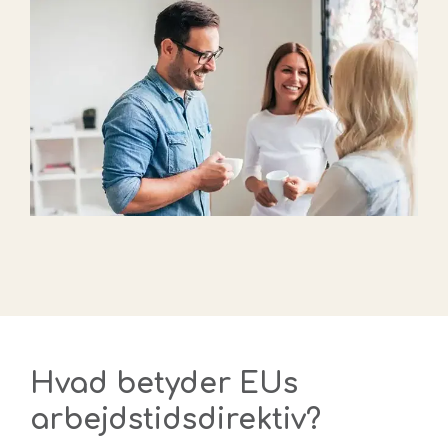
H
vad betyder EUs
arbejdstidsdirektiv
?