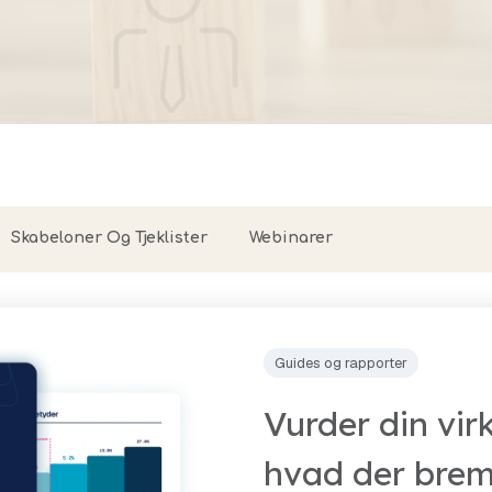
arrow_forward
Se alle cases nu
chevron_right
Se alle funktione
 og vores kunder som
Skabeloner Og Tjeklister
Webinarer
Guides og rapporter
Vurder din vir
hvad der brem