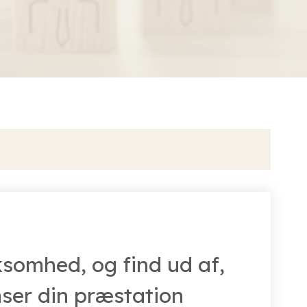
r i TimeLog PSA
ksomhed, og find ud af,
ser din præstation