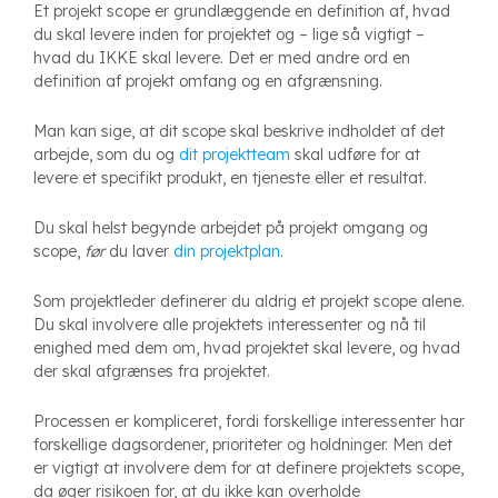
Et projekt scope er grundlæggende en definition af, hvad
du skal levere inden for projektet og – lige så vigtigt –
hvad du IKKE skal levere. Det er med andre ord en
definition af projekt omfang og en afgrænsning.
Man kan sige, at dit scope skal beskrive indholdet af det
arbejde, som du og
dit projektteam
skal udføre for at
levere et specifikt produkt, en tjeneste eller et resultat.
Du skal helst begynde arbejdet på projekt omgang og
scope,
før
du laver
din projektplan
.
Som projektleder definerer du aldrig et projekt scope alene.
Du skal involvere alle projektets interessenter og nå til
enighed med dem om, hvad projektet skal levere, og hvad
der skal afgrænses fra projektet.
Processen er kompliceret, fordi forskellige interessenter har
forskellige dagsordener, prioriteter og holdninger. Men det
er vigtigt at involvere dem for at definere projektets scope,
da øger risikoen for, at du ikke kan overholde