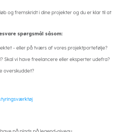
b og fremskridt i dine projekter og du er klar til at
 besvare spørgsmål såsom:
jektet - eller på tværs af vores projektportefølje?
 Skal vi have freelancere eller eksperter udefra?
ge overskuddet?
styringsværktøj
 have på plads på legend-niveau.