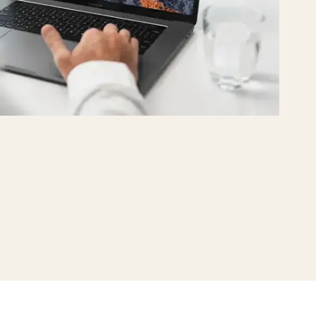
er i TimeLog PSA