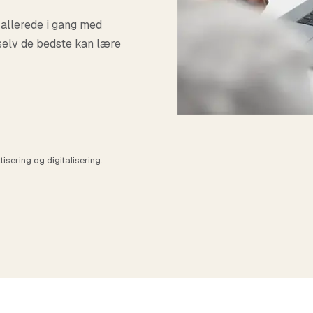
arrow_forward
Se alle cases nu
chevron_right
Se alle funktion
 allerede i gang med
g vores kunder som
selv de bedste kan lære
isering og digitalisering.