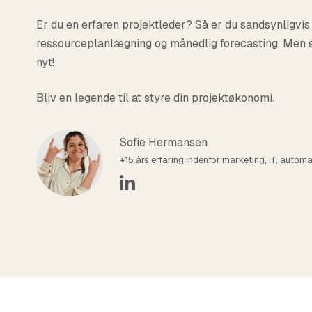
handshake
Partner
Er du en erfaren projektleder? Så er du sandsynligvis
Skab endnu mere værdi for både dine o
ressourceplanlægning og månedlig forecasting. Men 
TimeLog-partner.
nyt!
Bliv en legende til at styre din projektøkonomi.
Sofie Hermansen
+15 års erfaring indenfor marketing, IT, automat