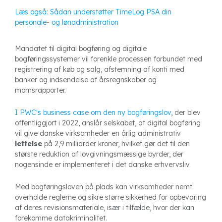
Læs også: Sådan understøtter TimeLog PSA din
personale- og lønadministration
Mandatet til digital bogføring og digitale
bogføringssystemer vil forenkle processen forbundet med
registrering af køb og salg, afstemning af konti med
banker og indsendelse af årsregnskaber og
momsrapporter.
I PWC's business case om den ny bogføringslov
, der blev
offentliggjort i 2022, anslår selskabet, at digital bogføring
vil give danske virksomheder en årlig administrativ
lettelse
på 2,9 milliarder kroner, hvilket gør det til den
største reduktion af lovgivningsmæssige byrder, der
nogensinde er implementeret i det danske erhvervsliv.
Med bogføringsloven på plads kan virksomheder nemt
overholde reglerne og sikre større sikkerhed for opbevaring
af deres revisionsmateriale, især i tilfælde, hvor der kan
forekomme datakriminalitet.