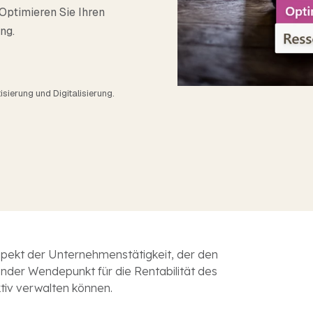
Outlook, nutzen Sie
Sie sich einen Überblick ü
Optimieren Sie Ihren
chevron_right
Alle Funktionen
s perfektes Add on.
TimeLog-Familie.
ng.
sierung und Digitalisierung.
spekt der Unternehmenstätigkeit, der den
ender Wendepunkt für die Rentabilität des
tiv verwalten können.