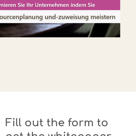
ber alle Partnerintegrationen in der
 von TimeLog PSA anzeigen
Fill
out the form to