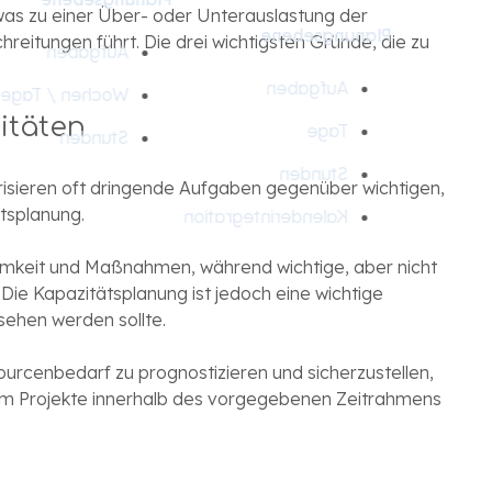
 was zu einer Über- oder Unterauslastung der
Planungsebene
eitungen führt. Die drei wichtigsten Gründe, die zu
Aufgaben
Aufgaben
Wochen / Tage
itäten
Tage
Stunden
Stunden
iorisieren oft dringende Aufgaben gegenüber wichtigen,
ätsplanung.
Kalenderintegration
mkeit und Maßnahmen, während wichtige, aber nicht
e Kapazitätsplanung ist jedoch eine wichtige
ehen werden sollte.
urcenbedarf zu prognostizieren und sicherzustellen,
m Projekte innerhalb des vorgegebenen Zeitrahmens