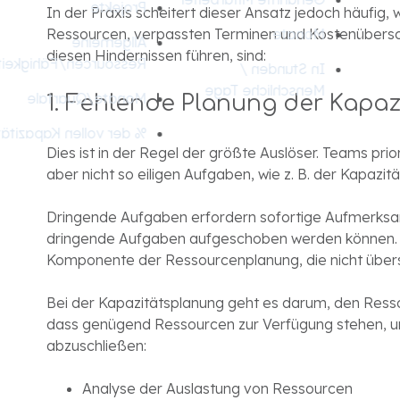
Projekte
In der Praxis scheitert dieser Ansatz jedoch häufig,
Ressourcen, verpassten Terminen und Kostenüberschr
Monate
Allgemeine
diesen Hindernissen führen, sind:
ssourcen/Fähigkeiten
In Stunden /
Menschliche Tage
Monate/Quartale
1. Fehlende Planung der Kapaz
% der vollen Kapazität
Dies ist in der Regel der größte Auslöser. Teams pr
aber nicht so eiligen Aufgaben, wie z. B. der Kapazit
Dringende Aufgaben erfordern sofortige Aufmerksa
dringende Aufgaben aufgeschoben werden können. Di
Komponente der Ressourcenplanung, die nicht übers
Bei der Kapazitätsplanung geht es darum, den Resso
dass genügend Ressourcen zur Verfügung stehen, u
abzuschließen:
Analyse der Auslastung von Ressourcen