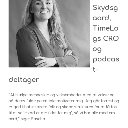
Skydsg
aard,
TimeLo
gs CRO
og
podcas
t-
deltager
"At hjælpe mennesker og virksomheder med at vokse og
nå deres fulde potentiale motiverer mig. Jeg går forrest og
er god til at inspirere folk og skabe strukturen for at få folk
til at se 'Hvad er der i det for mig', så vi har alle med om
bord," siger Sascha.