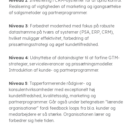
Niveau 2
: Investering i CRM-systemer for at opnå kontrol.
Realisering af vigtigheden af marketing og igangsættelse
af salgsmetoder og partnerprogrammer.
Niveau 3
: Forbedret modenhed med fokus på robuste
datastrømme på tværs af systemer (PSA, ERP, CRM),
hvilket muliggør effektivitet, forbedring af
prissætningsstrategi og øget kundetilfredshed.
Niveau 4
: Udnyttelse af dataindsigter til at forfine GTM-
strategier, serviceleverancer og prissætningsmodeller.
Introduktion af kunde- og partnerprogrammer.
Niveau 5
: Topperformerende rådgiver- og
konsulentvirksomheder med exceptionelt høj
kundetilfredshed, kvalitetssalg, marketing og
partnerprogrammer. Går også under betegnelsen "lærende
organisationer" fordi feedback loops fra bl.a. kunder og
medarbejdere er så stærke. Organisationen lærer og
forbedrer sig hele tiden.