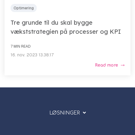
Optimering
Tre grunde til du skal bygge
vækststrategien på processer og KPI
7 MIN READ
16. nov. 2023 13.38.17
Read more
LØSNINGER